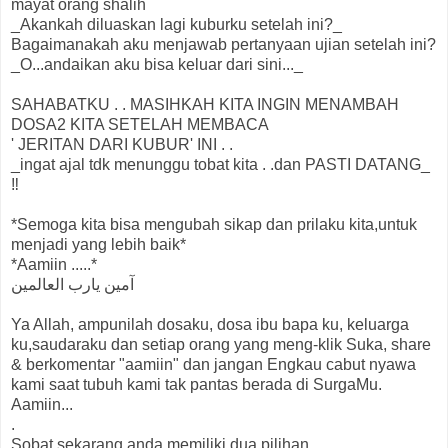
mayat orang shalih
_Akankah diluaskan lagi kuburku setelah ini?_
Bagaimanakah aku menjawab pertanyaan ujian setelah ini?
_O...andaikan aku bisa keluar dari sini..._
SAHABATKU . . MASIHKAH KITA INGIN MENAMBAH
DOSA2 KITA SETELAH MEMBACA
' JERITAN DARI KUBUR' INI . .
_ingat ajal tdk menunggu tobat kita . .dan PASTI DATANG_
‼
*Semoga kita bisa mengubah sikap dan prilaku kita,untuk
menjadi yang lebih baik*
*Aamiin .....*
آمين يارب العالمين
Ya Allah, ampunilah dosaku, dosa ibu bapa ku, keluarga
ku,saudaraku dan setiap orang yang meng-klik Suka, share
& berkomentar "aamiin" dan jangan Engkau cabut nyawa
kami saat tubuh kami tak pantas berada di SurgaMu.
Aamiin...
.
Sobat sekarang anda memiliki dua pilihan ,