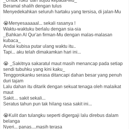
_Untuk ruku' dan sujud kepada-Mu_
Beramal shalih dengan tulus
Menyedekahkan seluruh hartaku yang tersisa, di jalan-Mu
😭Menyesaaaaal... sekali rasanya !
Waktu-waktuku berlalu dengan sia-sia
_Bahkan Al Qur'an firman-Mu dengan malas-malasan
kubaca_
Andai kubisa putar ulang waktu itu..
Tapi... aku telah dimakamkan hari ini...
😭 _Sakitnya sakaratul maut masih menancap pada setiap
sendi tubuhku yang kini kaku_
Tenggorokanku serasa ditancapi dahan besar yang penuh
duri tajam
Lalu dahan itu ditarik dengan sekuat tenaga oleh malaikat
maut
Sakit.... sakit sekali...
Seratus tahun pun tak hilang rasa sakit ini...
😭Kulit dan tulangku seperti digergaji lalu direbus dalam
belanga
Nyeri... panas....masih terasa