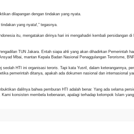
ktikan dilapangan dengan tindakan yang nyata.
n tindakan yang nyata!,” tegasnya.
ndonesia itu, mengatakan dirinya hari ini mengahadiri kembali persidangan di
engadilan TUN Jakara. Entah siapa ahli yang akan dihadirkan Pemerintah hari
Ansyad Mbai, mantan Kepala Badan Nasional Penaggulangan Terorisme, BNPT
seolah HTI ini organisasi teroris. Tapi kata Yusril, dalam keterangannya, pe
etika pemerintah ditanya, apakah ada dokumen nasional dan internasional ya
buktikan dalilnya bahwa pemburan HTI adalah benar. Yang ada selama pers
 Kami konsisten membela kebenaran, apalagi terhadap kelompok Islam yang 