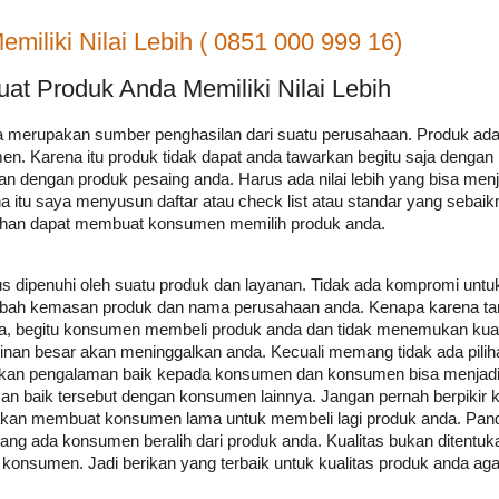
iliki Nilai Lebih ( 0851 000 999 16)
t Produk Anda Memiliki Nilai Lebih
a merupakan sumber penghasilan dari suatu perusahaan. Produk ada
en. Karena itu produk tidak dapat anda tawarkan begitu saja denga
n dengan produk pesaing anda. Harus ada nilai lebih yang bisa menj
itu saya menyusun daftar atau check list atau standar yang sebaik
han dapat membuat konsumen memilih produk anda.
s dipenuhi oleh suatu produk dan layanan. Tidak ada kompromi untu
ubah kemasan produk dan nama perusahaan anda. Kenapa karena tan
a, begitu konsumen membeli produk anda dan tidak menemukan kual
n besar akan meninggalkan anda. Kecuali memang tidak ada pilihan
ikan pengalaman baik kepada konsumen dan konsumen bisa menjadi 
an baik tersebut dengan konsumen lainnya. Jangan pernah berpikir 
akan membuat konsumen lama untuk membeli lagi produk anda. Pand
yang ada konsumen beralih dari produk anda. Kualitas bukan ditentuk
 konsumen. Jadi berikan yang terbaik untuk kualitas produk anda ag