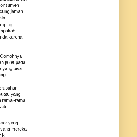
 konsumen
ndung jaman
da.
amping,
h apakah
anda karena
. Contohnya
n jaket pada
a yang bisa
ang.
perubahan
suatu yang
 ramai-ramai
uti
pasar yang
a yang mereka
nik