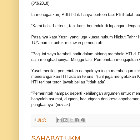
(8/3/2018).
Ia menegaskan, PBB tidak hanya berteori tapi PBB telah bu
“Kami tidak berteori, tapi kami bertindak di lapangan denga
Pasalnya kata Yusril yang juga kuasa hukum Hizbut Tahrir I
TUN hari ini untuk melawan pemerintah.
”Pagi ini saya kembali hadir dalam sidang membela HTI di P
saja menghadapinya. Minggu lalu, Pemerintah mengajukan 
Yusril menilai, pemerintah nampaknya ingin membangun imej 
menerangankan HTI adalah teroris. Yuril juga menyatakan K
HTI terlibat teror, jawab beliau “tidak ada”.
“Pemerintah nampak seperti kehilangan argumen untuk mem
hanyalah asumsi, dugaan, kecurigaan dan kesalahpahaman.
pungkasnya. (nov.ak)
di
19:49
SAHABAT UKM