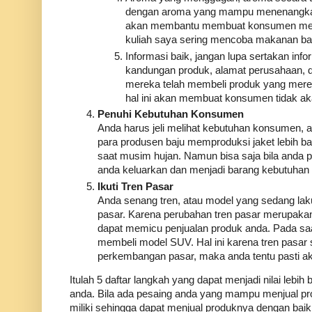
dengan aroma yang mampu menenangkan
akan membantu membuat konsumen menjad
kuliah saya sering mencoba makanan ba
Informasi baik, jangan lupa sertakan inf
kandungan produk, alamat perusahaan, d
mereka telah membeli produk yang merek
hal ini akan membuat konsumen tidak ak
Penuhi Kebutuhan Konsumen
Anda harus jeli melihat kebutuhan konsumen,
para produsen baju memproduksi jaket lebih 
saat musim hujan. Namun bisa saja bila anda
anda keluarkan dan menjadi barang kebutuhan k
Ikuti Tren Pasar
Anda senang tren, atau model yang sedang laku
pasar. Karena perubahan tren pasar merupaka
dapat memicu penjualan produk anda. Pada s
membeli model SUV. Hal ini karena tren pasar s
perkembangan pasar, maka anda tentu pasti aka
Itulah 5 daftar langkah yang dapat menjadi nilai lebi
anda. Bila ada pesaing anda yang mampu menjual p
miliki sehingga dapat menjual produknya dengan baik