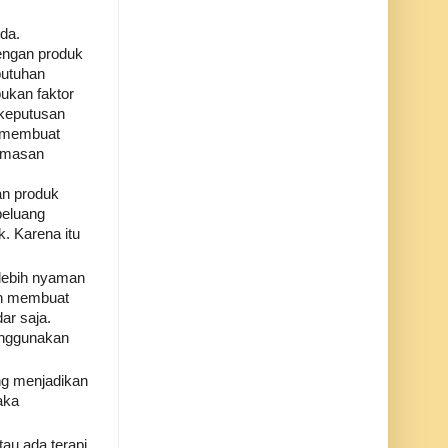
da.
engan produk
butuhan
ukan faktor
 keputusan
n membuat
kemasan
an produk
peluang
. Karena itu
lebih nyaman
an membuat
ar saja.
enggunakan
ng menjadikan
aka
au ada terapi