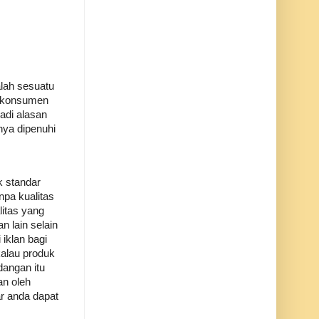
lah sesuatu
n konsumen
adi alasan
nya dipenuhi
k standar
pa kualitas
itas yang
 lain selain
iklan bagi
kalau produk
angan itu
an oleh
ar anda dapat