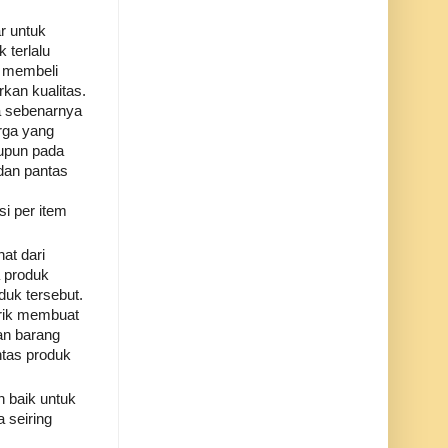
r untuk
 terlalu
m membeli
kan kualitas.
a sebenarnya
rga yang
aupun pada
dan pantas
si per item
at dari
a produk
duk tersebut.
arik membuat
an barang
ntas produk
n baik untuk
 seiring