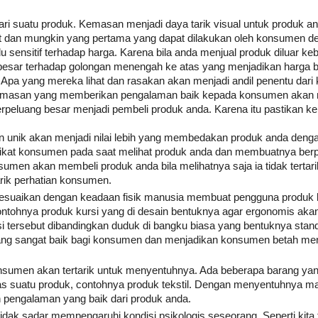
 suatu produk. Kemasan menjadi daya tarik visual untuk produk an
at dan mungkin yang pertama yang dapat dilakukan oleh konsumen d
lu sensitif terhadap harga. Karena bila anda menjual produk diluar ke
esar terhadap golongan menengah ke atas yang menjadikan harga b
Apa yang mereka lihat dan rasakan akan menjadi andil penentu dari
u kemasan yang memberikan pengalaman baik kepada konsumen aka
rpeluang besar menjadi pembeli produk anda. Karena itu pastikan 
n unik akan menjadi nilai lebih yang membedakan produk anda deng
ikat konsumen pada saat melihat produk anda dan membuatnya ber
men akan membeli produk anda bila melihatnya saja ia tidak tertarik
rik perhatian konsumen.
sesuaikan dengan keadaan fisik manusia membuat pengguna produk 
ntohnya produk kursi yang di desain bentuknya agar ergonomis ak
si tersebut dibandingkan duduk di bangku biasa yang bentuknya stand
g sangat baik bagi konsumen dan menjadikan konsumen betah m
konsumen akan tertarik untuk menyentuhnya. Ada beberapa barang ya
as suatu produk, contohnya produk tekstil. Dengan menyentuhnya m
 pengalaman yang baik dari produk anda.
k sadar mempengaruhi kondisi psikologis seseorang. Seperti kita t