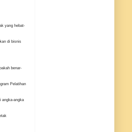
ak yang hebat-
an di bisnis
pakah benar-
ogram Pelatihan
ui angka-angka
etak