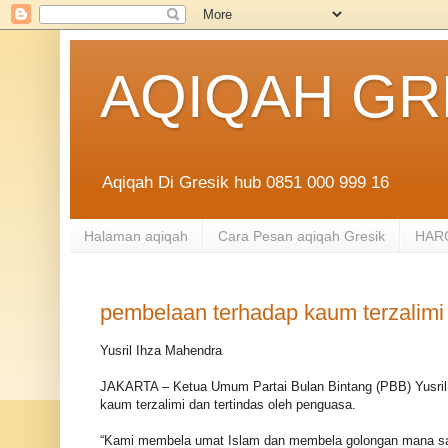
AQIQAH GR
Aqiqah Di Gresik hub 0851 000 999 16
Halaman aqiqah
Cara Pesan aqiqah Gresik
HARG
pembelaan terhadap kaum terzalimi 
Yusril Ihza Mahendra
JAKARTA – Ketua Umum Partai Bulan Bintang (PBB) Yusril 
kaum terzalimi dan tertindas oleh penguasa.
“Kami membela umat Islam dan membela golongan mana saja y