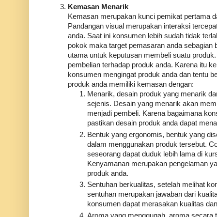
Kemasan Menarik
Kemasan merupakan kunci pemikat pertama dari
Pandangan visual merupakan interaksi tercep
anda. Saat ini konsumen lebih sudah tidak terla
pokok maka target pemasaran anda sebagian b
utama untuk keputusan membeli suatu produk. 
pembelian terhadap produk anda. Karena it
konsumen mengingat produk anda dan tentu be
produk anda memiliki kemasan dengan:
Menarik, desain produk yang menarik da
sejenis. Desain yang menarik akan mem
menjadi pembeli. Karena bagaimana konsu
pastikan desain produk anda dapat mena
Bentuk yang ergonomis, bentuk yang di
dalam menggunakan produk tersebut. Co
seseorang dapat duduk lebih lama di kur
Kenyamanan merupakan pengelaman yan
produk anda.
Sentuhan berkualitas, setelah melihat 
sentuhan merupakan jawaban dari kualit
konsumen dapat merasakan kualitas dan
Aroma yang menggugah, aroma secara tida