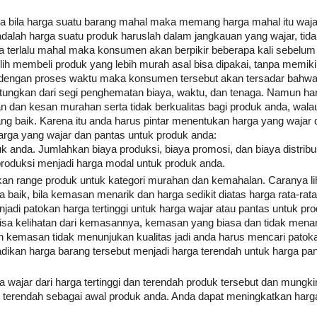
nya bila harga suatu barang mahal maka memang harga mahal itu waja
alah harga suatu produk haruslah dalam jangkauan yang wajar, tidak
rga terlalu mahal maka konsumen akan berpikir beberapa kali sebelu
ih membeli produk yang lebih murah asal bisa dipakai, tanpa memikir
na dengan proses waktu maka konsumen tersebut akan tersadar bahw
tungkan dari segi penghematan biaya, waktu, dan tenaga. Namun ha
n dan kesan murahan serta tidak berkualitas bagi produk anda, wal
ng baik. Karena itu anda harus pintar menentukan harga yang wajar 
arga yang wajar dan pantas untuk produk anda:
k anda. Jumlahkan biaya produksi, biaya promosi, dan biaya distribu
m produksi menjadi harga modal untuk produk anda.
kan range produk untuk kategori murahan dan kemahalan. Caranya lih
 baik, bila kemasan menarik dan harga sedikit diatas harga rata-rat
njadi patokan harga tertinggi untuk harga wajar atau pantas untuk pro
isa kelihatan dari kemasannya, kemasan yang biasa dan tidak men
 kemasan tidak menunjukan kualitas jadi anda harus mencari patok
dikan harga barang tersebut menjadi harga terendah untuk harga pa
a wajar dari harga tertinggi dan terendah produk tersebut dan mungki
jar terendah sebagai awal produk anda. Anda dapat meningkatkan harga