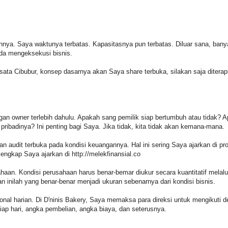
nnya. Saya waktunya terbatas. Kapasitasnya pun terbatas. Diluar sana, bany
da mengeksekusi bisnis.
ata Cibubur, konsep dasarnya akan Saya share terbuka, silakan saja diterapk
 owner terlebih dahulu. Apakah sang pemilik siap bertumbuh atau tidak? A
ribadinya? Ini penting bagi Saya. Jika tidak, kita tidak akan kemana-mana.
audit terbuka pada kondisi keuangannya. Hal ini sering Saya ajarkan di pr
ngkap Saya ajarkan di http://melekfinansial.co
ahaan. Kondisi perusahaan harus benar-bemar diukur secara kuantitatif melal
an inilah yang benar-benar menjadi ukuran sebenarnya dari kondisi bisnis.
al harian. Di D'ninis Bakery, Saya memaksa para direksi untuk mengikuti d
tiap hari, angka pembelian, angka biaya, dan seterusnya.