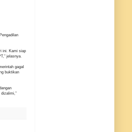
 Pengadilan
 ini. Kami siap
,” jelasnya.
merintah gagal
ng buktikan
idangan
dizalimi,”