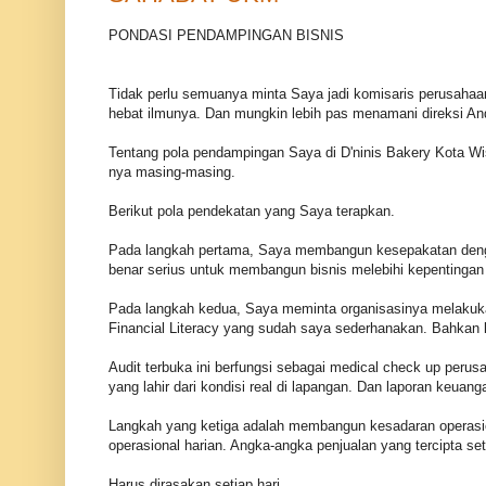
PONDASI PENDAMPINGAN BISNIS
Tidak perlu semuanya minta Saya jadi komisaris perusahaa
hebat ilmunya. Dan mungkin lebih pas menamani direksi An
Tentang pola pendampingan Saya di D'ninis Bakery Kota Wis
nya masing-masing.
Berikut pola pendekatan yang Saya terapkan.
Pada langkah pertama, Saya membangun kesepakatan dengan
benar serius untuk membangun bisnis melebihi kepentingan p
Pada langkah kedua, Saya meminta organisasinya melakukan 
Financial Literacy yang sudah saya sederhanakan. Bahkan le
Audit terbuka ini berfungsi sebagai medical check up perus
yang lahir dari kondisi real di lapangan. Dan laporan keuang
Langkah yang ketiga adalah membangun kesadaran operasion
operasional harian. Angka-angka penjualan yang tercipta se
Harus dirasakan setiap hari.