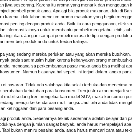
 jiwa seseorang. Karena itu aroma yang menarik dan menggugah
i pembeli produk anda. Apalagi bila produk makanan, dulu di Ba
ru karena tidak tahan mencium aroma masakan yang begitu menggo
ormasi penting dengan produk anda. Baik itu cara penggunaan, efek s
an informasi lainnya untuk membantu pembeli mengetahui lebih jau
a inginkan. Jangan sampai pembeli merasa tertipu dengan produk 
an membeli produk anda untuk kedua kalinya.
 apa yang sedang mereka perlukan atau yang akan mereka butuhkan
banyak pada saat musim hujan karena kebanyakan orang membutuhka
 pandai menganalisa perkembangan pasar maka anda bisa melihat ap
onsumen. Namun biasanya hal seperti ini terjadi dalam jangka panj
 di pasaran. Tidak ada salahnya kita selalu terbuka dan menerima 
n perubahan kebutuhan para konsumen. Tren justru akan menjadi se
aat mobil sedang tren mengeluarkan model SUV, maka konsumen pun
edang menuju ke kendaraan multi fungsi. Jadi bila anda tidak mengik
n ketinggalan dari para pesaing anda.
h bagi produk anda. Sebenarnya teknik sederhana adalah belajar dari 
roduknya dengan jumlah sangat banyak, anda harus mempelajari ap
. Tapi bukan meniru pesaing anda, anda harus mencari cara atau tek